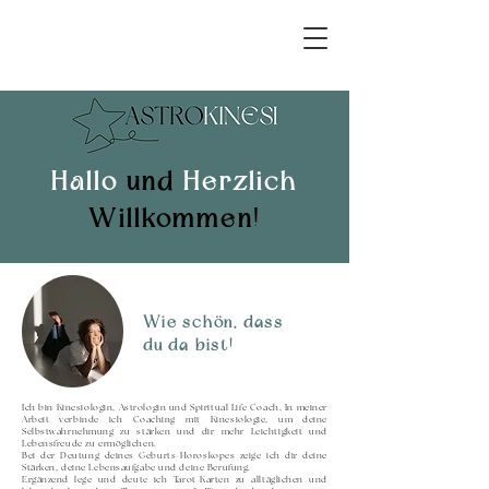
Hallo
und
Herzlich
Willkommen!
Wie schön, dass
du da bist!
Ich bin Kinesiologin, Astrologin und Spiritual Life Coach, In meiner
Arbeit verbinde ich Coaching mit Kinesiologie, um deine
Selbstwahrnehmung zu stärken und dir mehr Leichtigkeit und
Lebensfreude zu ermöglichen.
Bei der Deutung deines Geburts-Horoskopes zeige ich dir deine
Stärken, deine Lebensaufgabe und deine Berufung.
Ergänzend lege und deute ich Tarot-Karten zu alltäglichen und