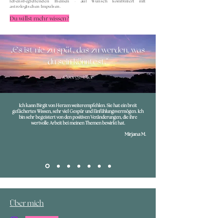
lebensbegleitenden Themen - auf Wunsch kombiniert mit
astrologischen Impulsen.
Du willst mehr wissen?
„Es ist nie zu spät, das zu werden, was
du sein könntest.“
- George Eliot -
Ich kann Birgit von Herzen weiterempfehlen. Sie hat ein breit
gefächertes Wissen, sehr viel Gespür und Einfühlungsvermögen. Ich
bin sehr begeistert von den positiven Veränderungen, die ihre
wertvolle Arbeit bei meinen Themen bewirkt hat.
Mirjana M.
Über mich